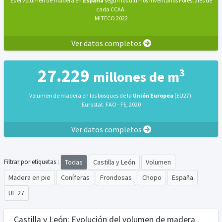
Es el volumen de madera en
España
según los últimos Inventarios Forestales de
cada CCAA.
MITECO 2022
Ver datos completos
27.229
3
millones de m
Volumen de madera en los bosques de la
Unión Europea
(EU27).
Eurostat. FAO - FE, 2020
Ver datos completos
Todas
Castilla y León
Volumen
Filtrar por etiquetas :
Madera en pie
Coníferas
Frondosas
Chopo
España
UE 27
Castilla y León: Evolución del volumen de madera