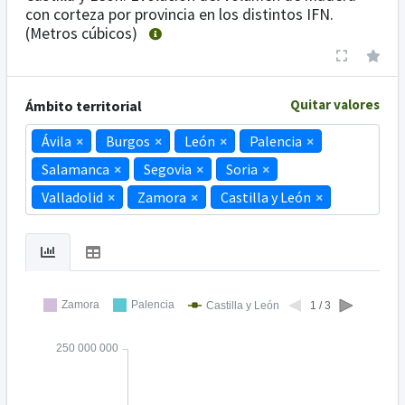
con corteza por provincia en los distintos IFN.
(Metros cúbicos)
Quitar valores
Ámbito territorial
Ávila
×
Burgos
×
León
×
Palencia
×
Salamanca
×
Segovia
×
Soria
×
Valladolid
×
Zamora
×
Castilla y León
×
Zamora
Palencia
Castilla y León
1 / 3
250 000 000