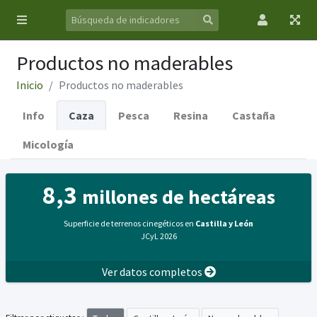
Productos no maderables
Inicio
Productos no maderables
Info
Caza
Pesca
Resina
Castaña
Micología
8,3
millones de hectáreas
Superficie de terrenos cinegéticos en
Castilla y León
JCyL 2026
Ver datos completos