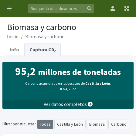
Biomasa y carbono
Inicio
Biomasa y carbono
Info
Captura C0
2
95,2
millones de toneladas
Carbono acumulado en los bosques de
Castilla y León
.
IFN4, 2022
Ver datos completos
Todas
Castilla y León
Biomasa
Carbono
Filtrar por etiquetas :