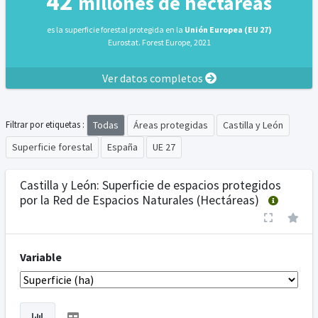
42
millones de hectáreas
es la superficie forestal protegida en la
Unión Europea (EU 27)
Eurostat. Forest Europe, 2021
Ver datos completos
Todas
Áreas protegidas
Castilla y León
Filtrar por etiquetas :
Superficie forestal
España
UE 27
Castilla y León: Superficie de espacios protegidos
por la Red de Espacios Naturales (Hectáreas)
Variable